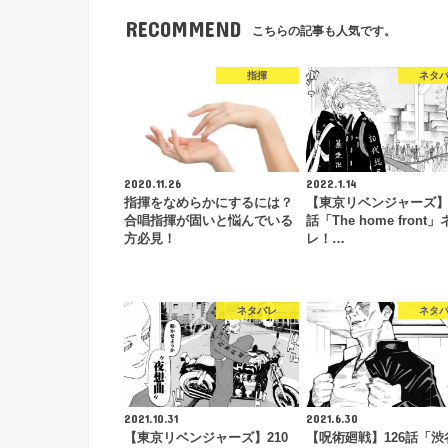
RECOMMEND
こちらの記事も人気です。
指揮
ネタ
2020.11.26
2022.1.14
指揮をなめらかにするには？
【東京リベンジャーズ】1
合唱指揮が固いと悩んでいる
話「The home front
方必見！
レ！…
ネタバレ
ネタ
2021.10.31
2021.6.30
【東京リベンジャーズ】210
【呪術廻戦】126話「渋