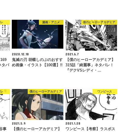
バレ
漫画・アニメ
僕のヒーローアカデミア
2020.12.18
2021.6.7
69
鬼滅の刃 胡蝶しのぶのおすす
【僕のヒーローアカデミア】
」ネタバ
め画像・イラスト【100選】!!
315話「綺麗事」ネタバレ！
『デクVSレディ・…
バレ
僕のヒーローアカデミア
ワンピース
2021.5.9
2021.1.28
谷事
【僕のヒーローアカデミア】
ワンピース【考察】ラスボス