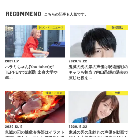
RECOMMEND
こちらの記事も人気です。
トレンド・ニュース
呪術廻戦
2021.1.31
2020.12.22
ハラミちゃん(You tuber)が
鬼滅の刃の累の声優は呪術廻戦の
TEPPENで2連覇!!出身大学や
キャラも担当!?内山昂輝の過去の
年…
演じた役を…
漫画・アニメ
声優
2020.12.19
2020.12.22
鬼滅の刃の煉獄杏寿郎はイラスト
鬼滅の刃の朱紗丸の声優を動画で