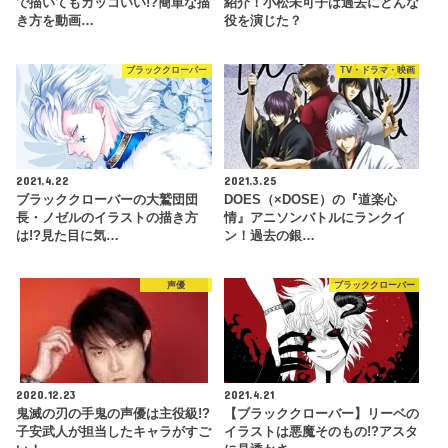
で描いてもカッコいい!?簡単な描
紹介！小松未可子は過去にどんな
き方を動画…
役を演じた？
ブラッククローバー
TV・ドラマ・映画
2021.4.22
2021.3.25
ブラッククローバーの大鷲団団
DOES（×DOSE）の『道楽心
長・ノゼルのイラストの描き方
情』アニソンバトルにランクイ
は!?見た目に気…
ン！過去の銀…
声優
ブラッククローバー
2020.12.23
2021.4.21
鬼滅の刃の手鬼の声優は主役級!?
【ブラッククローバー】リーベの
子安武人が担当したキャラがすご
イラストは悪魔そのもの!?アスタ