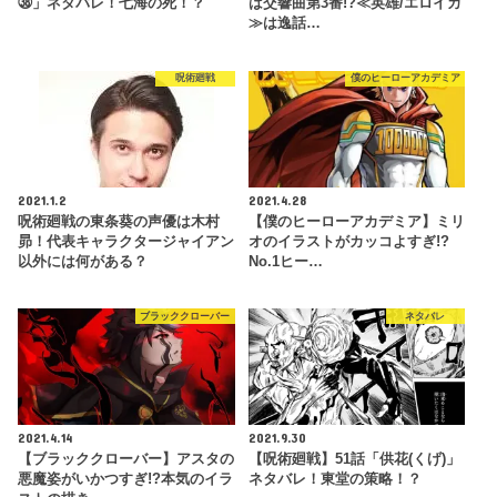
㊳」ネタバレ！七海の死！？
は交響曲第3番!?≪英雄/エロイカ
≫は逸話…
呪術廻戦
僕のヒーローアカデミア
2021.1.2
2021.4.28
呪術廻戦の東条葵の声優は木村
【僕のヒーローアカデミア】ミリ
昴！代表キャラクタージャイアン
オのイラストがカッコよすぎ!?
以外には何がある？
No.1ヒー…
ブラッククローバー
ネタバレ
2021.4.14
2021.9.30
【ブラッククローバー】アスタの
【呪術廻戦】51話「供花(くげ)」
悪魔姿がいかつすぎ!?本気のイラ
ネタバレ！東堂の策略！？