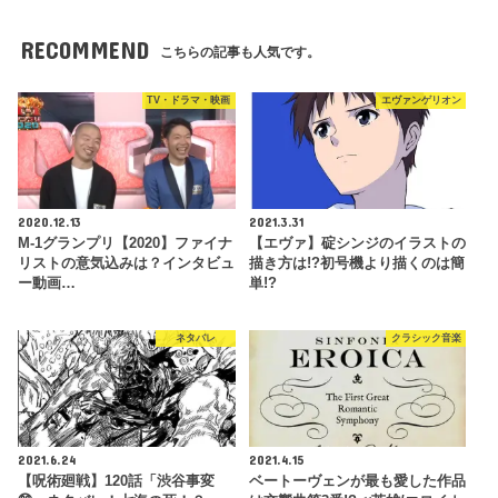
RECOMMEND
こちらの記事も人気です。
TV・ドラマ・映画
エヴァンゲリオン
2020.12.13
2021.3.31
M-1グランプリ【2020】ファイナ
【エヴァ】碇シンジのイラストの
リストの意気込みは？インタビュ
描き方は!?初号機より描くのは簡
ー動画…
単!?
ネタバレ
クラシック音楽
2021.6.24
2021.4.15
【呪術廻戦】120話「渋谷事変
ベートーヴェンが最も愛した作品