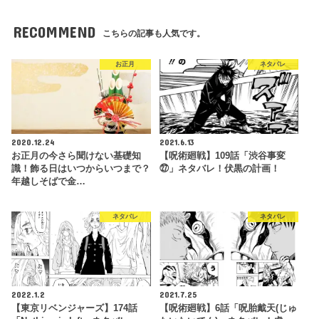
RECOMMEND
こちらの記事も人気です。
お正月
ネタバレ
2020.12.24
2021.6.13
お正月の今さら聞けない基礎知
【呪術廻戦】109話「渋谷事変
識！飾る日はいつからいつまで？
㉗」ネタバレ！伏黒の計画！
年越しそばで金…
ネタバレ
ネタバレ
2022.1.2
2021.7.25
【東京リベンジャーズ】174話
【呪術廻戦】6話「呪胎戴天(じゅ