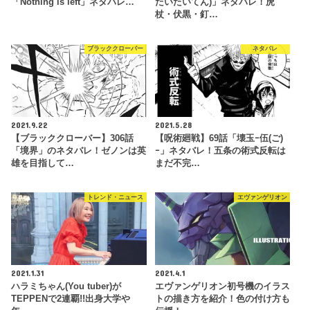
「Nothing is left」ネタバレ…
たいたいてん)」ネタバレ！虎
杖・伏黒・釘…
ブラッククローバー
ネタバレ
2021.9.22
2021.5.28
【ブラッククローバー】306話
【呪術廻戦】69話「壊玉ｰ伍(ご)
「境界」のネタバレ！ゼノンは英
ｰ」ネタバレ！五条の術式反転は
雄を目指して…
まだ不完…
トレンド・ニュース
エヴァンゲリオン
2021.1.31
2021.4.1
ハラミちゃん(You tuber)が
エヴァンゲリオン初号機のイラス
TEPPENで2連覇!!出身大学や
トの描き方を紹介！色の付け方も