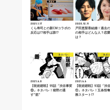
2021.1.17
2020.12.11
くら寿司との新CMコラボの
戸田恵梨香結婚！過去
反応は!?相手は誰!?
の相手はどんな人？恋
は？
ネタバレ
ネタ
2021.6.8
2021.6.6
【呪術廻戦】95話「渋谷事変
【呪術廻戦】93話「渋
⑬」ネタバレ！猪野の通
⑪」ネタバレ！五条悟
す”筋”
務スタート!?