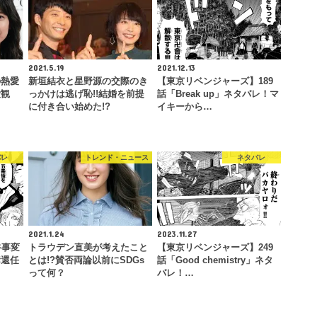
2021.5.19
2021.12.13
の熱愛
新垣結衣と星野源の交際のき
【東京リベンジャーズ】189
愛観
っかけは逃げ恥!!結婚を前提
話「Break up」ネタバレ！マ
に付き合い始めた!?
イキーから…
バレ
トレンド・ニュース
ネタバレ
2021.1.24
2023.11.27
谷事変
トラウデン直美が考えたこと
【東京リベンジャーズ】249
奪還任
とは!?賛否両論以前にSDGs
話「Good chemistry」ネタ
って何？
バレ！…