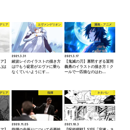
デミア
エヴァンゲリオン
漫画・アニメ
2021.3.31
2021.3.17
ミア】
綾波レイのイラストの描き方
【鬼滅の刃】寡黙すぎる冨岡
)は
は!?もう碇君がエヴァに乗ら
義勇のイラストの描き方！ク
なくていいようにす…
ールで一匹狼なのはわ…
デミア
指揮
ネタバレ
2020.11.25
2021.10.3
ミア】
指揮の先振りについて必要性
【呪術廻戦】53話「完遂」ネ