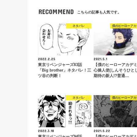
RECOMMEND
こちらの記事も人気です。
ネタバレ
僕のヒーローアカ
2022.2.25
2021.5.1
東京リベンジャーズ83話
【僕のヒーローアカデ
「Big brother」ネタバレ！三
心操人使(しんそうひとし
ツ谷の判断！
期待の新人!?普通…
ネタバレ
僕のヒーローアカ
2022.3.18
2021.5.22
東京リベンジャーズ94話
【僕のヒーローアカデ