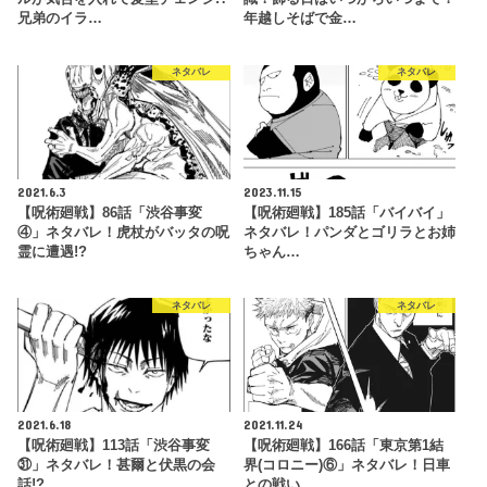
兄弟のイラ…
年越しそばで金…
ネタバレ
ネタバレ
2021.6.3
2023.11.15
【呪術廻戦】86話「渋谷事変
【呪術廻戦】185話「バイバイ」
④」ネタバレ！虎杖がバッタの呪
ネタバレ！パンダとゴリラとお姉
霊に遭遇!?
ちゃん…
ネタバレ
ネタバレ
2021.6.18
2021.11.24
【呪術廻戦】113話「渋谷事変
【呪術廻戦】166話「東京第1結
㉛」ネタバレ！甚爾と伏黒の会
界(コロニー)⑥」ネタバレ！日車
話!?
との戦い…