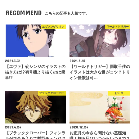
RECOMMEND
こちらの記事も人気です。
エヴァンゲリオン
ワールドトリガー
2021.3.31
2021.5.15
【エヴァ】碇シンジのイラストの
【ワールドトリガー】雨取千佳の
描き方は!?初号機より描くのは簡
イラストは大きな目がコツ？トリ
単!?
オン怪獣は可…
ブラッククローバー
お正月
2021.4.24
2020.12.24
【ブラッククローバー】フィンラ
お正月の今さら聞けない基礎知
ルが気合を入れて髪型チェンジ!?
識！飾る日はいつからいつまで？