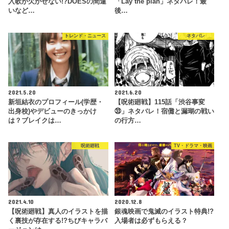
入歌が欠かせない!?DOESの間違
「Lay the plan」ネタバレ！最
いなど…
後…
トレンド・ニュース
ネタバレ
2021.5.20
2021.6.20
新垣結衣のプロフィール(学歴・
【呪術廻戦】115話「渋谷事変
出身校)やデビューのきっかけ
㉝」ネタバレ！宿儺と漏瑚の戦い
は？ブレイクは…
の行方…
呪術廻戦
TV・ドラマ・映画
2021.4.10
2020.12.8
【呪術廻戦】真人のイラストを描
銀魂映画で鬼滅のイラスト特典!?
く裏技が存在する!?ちびキャラバ
入場者は必ずもらえる？