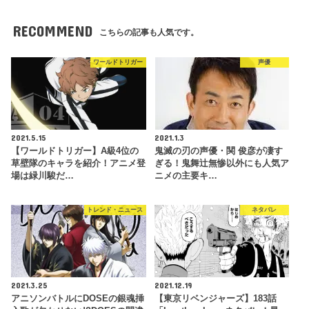
RECOMMEND
こちらの記事も人気です。
ワールドトリガー
声優
2021.5.15
2021.1.3
【ワールドトリガー】A級4位の
鬼滅の刃の声優・関 俊彦が凄す
草壁隊のキャラを紹介！アニメ登
ぎる！鬼舞辻無惨以外にも人気ア
場は緑川駿だ…
ニメの主要キ…
トレンド・ニュース
ネタバレ
2021.3.25
2021.12.19
アニソンバトルにDOSEの銀魂挿
【東京リベンジャーズ】183話