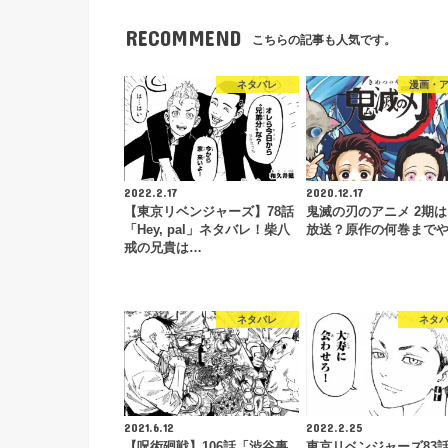
RECOMMEND
こちらの記事も人気です。
ネタバレ
漫画・
2022.2.17
2020.12.17
【東京リベンジャーズ】78話
鬼滅の刃のアニメ 2期
「Hey, pal」ネタバレ！柴八
放送？原作の何巻まで
戒の兄貴は…
ネタバレ
ネタ
2021.6.12
2022.2.25
【呪術廻戦】106話「渋谷事
東京リベンジャーズ83