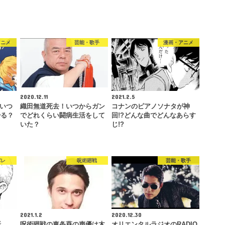
アニメ
芸能・歌手
漫画・アニメ
2020.12.11
2021.2.5
はいつ
織田無道死去！いつからガン
コナンのピアノソナタが神
やる？
でどれくらい闘病生活をして
回!?どんな曲でどんなあらす
いた？
じ!?
バレ
呪術廻戦
芸能・歌手
2021.1.2
2020.12.30
話
呪術廻戦の東条葵の声優は木
オリエンタルラジオのRADIO