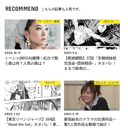
RECOMMEND
こちらの記事も人気です。
TV・ドラマ・映画
ネタバレ
2020.12.11
2021.9.6
ミーシャ(MISIA)復帰！紅白で歌
【呪術廻戦】37話「京都姉妹校
う曲は何？人気の曲は？
交流会ｰ団体戦④ｰ」ネタバレ！
まるで師弟の…
ネタバレ
トレンド・ニュース
2022.1.22
2021.5.19
【東京リベンジャーズ】164話
新垣結衣のドラマの出演作品一
「Head the list」ネタバレ！東…
覧!!人気作品を動画で紹介！