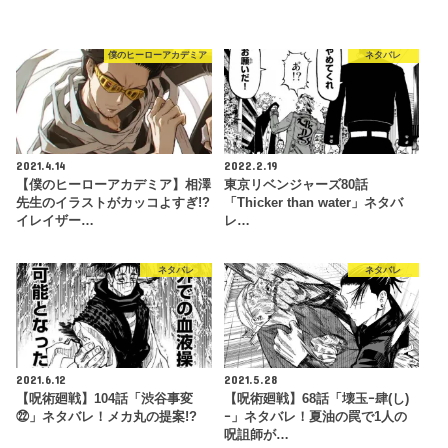
僕のヒーローアカデミア
ネタバレ
2021.4.14
2022.2.19
【僕のヒーローアカデミア】相澤
東京リベンジャーズ80話
先生のイラストがカッコよすぎ!?
「Thicker than water」ネタバ
イレイザー…
レ…
ネタバレ
ネタバレ
2021.6.12
2021.5.28
【呪術廻戦】104話「渋谷事変
【呪術廻戦】68話「壊玉ｰ肆(し)
㉒」ネタバレ！メカ丸の提案!?
ｰ」ネタバレ！夏油の罠で1人の
呪詛師が…