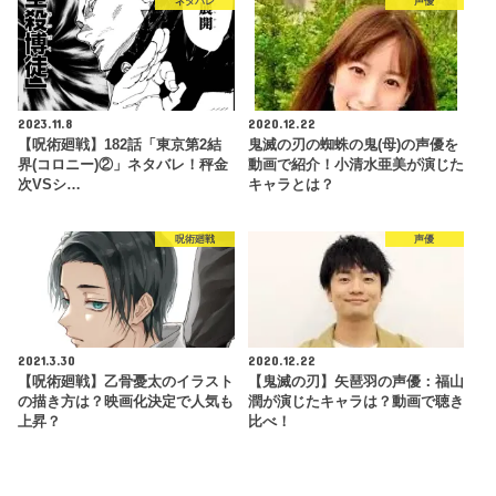
ネタバレ
声優
2023.11.8
2020.12.22
【呪術廻戦】182話「東京第2結
鬼滅の刃の蜘蛛の鬼(母)の声優を
界(コロニー)②」ネタバレ！秤金
動画で紹介！小清水亜美が演じた
次VSシ…
キャラとは？
呪術廻戦
声優
2021.3.30
2020.12.22
【呪術廻戦】乙骨憂太のイラスト
【鬼滅の刃】矢琶羽の声優：福山
の描き方は？映画化決定で人気も
潤が演じたキャラは？動画で聴き
上昇？
比べ！