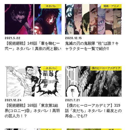
ネタバレ
漫画・アニメ
2021.5.22
2020.12.15
【呪術廻戦】149話「葦を啣むー
鬼滅の刃の鬼殺隊 "柱"は誰？キ
弐ー」ネタバレ！真依の死と願い
ャラクターを一覧で紹介!!
ネタバレ
僕のヒーローアカデミア
2021.12.24
2021.7.21
【呪術廻戦】169話「東京第1結
【僕のヒーローアカデミア】319
界(コロニー)⑨」ネタバレ！髙羽
話「友だち」ネタバレ！級友との
の芸人力！？
再会…でも!?