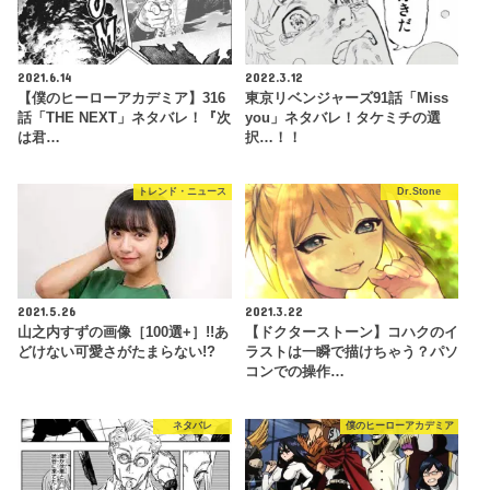
2021.6.14
2022.3.12
【僕のヒーローアカデミア】316
東京リベンジャーズ91話「Miss
話「THE NEXT」ネタバレ！『次
you」ネタバレ！タケミチの選
は君…
択…！！
トレンド・ニュース
Dr.Stone
2021.5.26
2021.3.22
山之内すずの画像［100選+］!!あ
【ドクターストーン】コハクのイ
どけない可愛さがたまらない!?
ラストは一瞬で描けちゃう？パソ
コンでの操作…
ネタバレ
僕のヒーローアカデミア