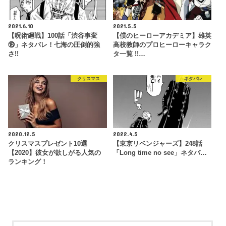
2021.6.10
2021.5.5
【呪術廻戦】100話「渋谷事変
【僕のヒーローアカデミア】雄英
⑱」ネタバレ！七海の圧倒的強
高校教師のプロヒーローキャラク
さ!!
タ一覧 !!…
クリスマス
ネタバレ
2020.12.5
2022.4.5
クリスマスプレゼント10選
【東京リベンジャーズ】248話
【2020】彼女が欲しがる人気の
「Long time no see」ネタバ…
ランキング！