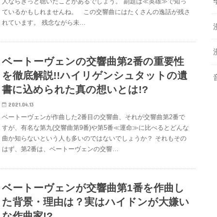
人ならきっと聴いたことがあるでしょう。 副題は≪英雄≫で知っ
ているかもしれませんね。 この交響曲にはたくさんの逸話が残さ
れています。 残念ながら未…
ベートーヴェンの交響曲第2番の重要性
を徹底解説!!ハイリゲンシュタットの遺
書に込められた真の想いとは!?
2021.04.13
ベートーヴェンが作曲した2番目の交響曲、それが交響曲第2番で
すが、有名な第九(交響曲第9番)や第5番≪運命≫に比べるとどんな
曲か知らないという人も多いのではないでしょうか？ それもその
はず、第2番は、ベートーヴェンの交響…
ベートーヴェンが交響曲第1番を作曲し
た背景・理由は？実はハイドンが大嫌い
な作曲家!?