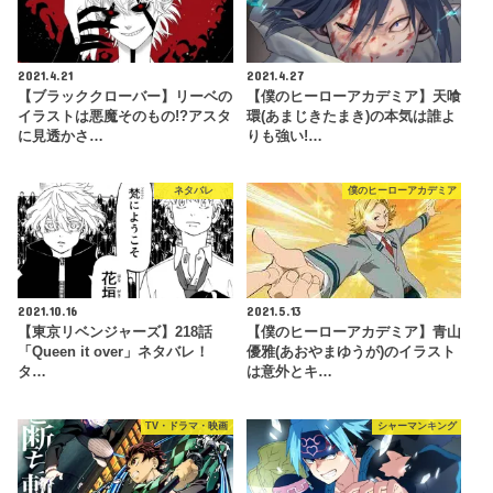
2021.4.21
2021.4.27
【ブラッククローバー】リーベの
【僕のヒーローアカデミア】天喰
イラストは悪魔そのもの!?アスタ
環(あまじきたまき)の本気は誰よ
に見透かさ…
りも強い!…
ネタバレ
僕のヒーローアカデミア
2021.10.16
2021.5.13
【東京リベンジャーズ】218話
【僕のヒーローアカデミア】青山
「Queen it over」ネタバレ！
優雅(あおやまゆうが)のイラスト
タ…
は意外とキ…
TV・ドラマ・映画
シャーマンキング