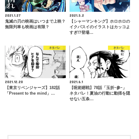
2021.1.27
2021.5.2
鬼滅の刃の映画はいつまで上映？
【シャーマンキング】ホロホロの
無限列車も映画は有限？
イクパスイのイラストはカッコよ
すぎ!?登場…
ネタバレ
ネタバレ
2021.12.20
2021.6.1
【東京リベンジャーズ】182話
【呪術廻戦】78話「玉折ｰ参ｰ」
「Present to the mind」…
ネタバレ！夏油の行動に動揺を隠
せない五条…