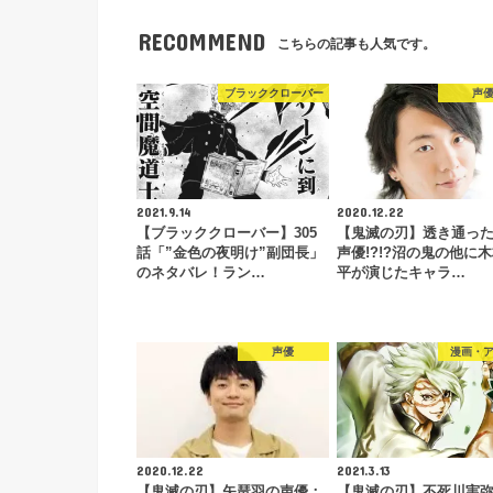
RECOMMEND
こちらの記事も人気です。
ブラッククローバー
声
2021.9.14
2020.12.22
【ブラッククローバー】305
【鬼滅の刃】透き通っ
話「”金色の夜明け”副団長」
声優!?!?沼の鬼の他に
のネタバレ！ラン…
平が演じたキャラ…
声優
漫画・
2020.12.22
2021.3.13
【鬼滅の刃】矢琶羽の声優：
【鬼滅の刃】不死川実