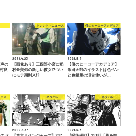
優
トレンド・ニュース
僕のヒーローアカデミア
2021.4.23
2021.5.9
た声の
【画像あり】三四郎小宮に稲
【僕のヒーローアカデミア】
木村良
村亜美似の新しい彼女!?つい
飯田天哉のイラストは色ペン
にモテ期到来!?
と色鉛筆の混合使いが…
アニメ
ネタバレ
ネタバレ
2022.3.17
2021.6.7
弥のガ
【東京リベンジャーズ】247
【呪術廻戦】151話「葦を啣