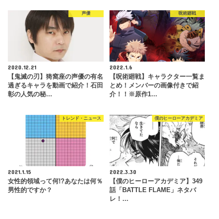
声優
呪術廻戦
2020.12.21
2022.1.6
【鬼滅の刃】猗窩座の声優の有名
【呪術廻戦】キャラクター一覧ま
過ぎるキャラを動画で紹介！石田
とめ！メンバーの画像付きで紹
彰の人気の秘…
介！！※原作1…
トレンド・ニュース
僕のヒーローアカデミア
2021.1.15
2022.3.30
女性的領域って何!?あなたは何％
【僕のヒーローアカデミア】349
男性的ですか？
話「BATTLE FLAME」ネタバ
レ！…