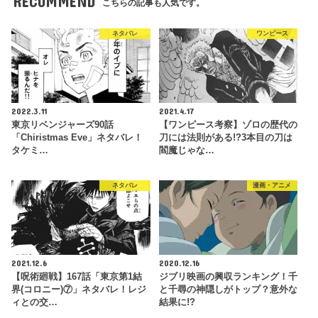
RECOMMEND
こちらの記事も人気です。
ネタバレ
ワンピース
2022.3.11
2021.4.17
東京リベンジャーズ90話
【ワンピース考察】ゾロの歴代の
「Chiristmas Eve」ネタバレ！
刀には法則がある!?3本目の刀は
タケミ…
閻魔じゃな…
ネタバレ
漫画・アニメ
2021.12.6
2020.12.16
【呪術廻戦】167話「東京第1結
ジブリ映画の興収ランキング！千
界(コロニー)⑦」ネタバレ！レジ
と千尋の神隠しがトップ？意外な
ィとの交…
結果に!?