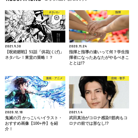
ネタバレ
指揮
2021.9.30
2020.11.24
【呪術廻戦】51話「供花(くげ)」
指揮と指導の違いって何？学生指
ネタバレ！東堂の策略！？
揮者になったあなたがやるべきこ
ととは!?
漫画・アニメ
芸能・歌手
2020.12.18
2021.1.4
鬼滅の刃 かっこいいイラスト・
武田真治がコロナ感染!!筋肉もコ
おすすめ画像【100+件】を紹
ロナの前では形なし!?
介！