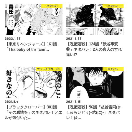
ネタバレ
ネタバレ
2022.1.27
2021.6.27
【東京リベンジャーズ】161話
【呪術廻戦】124話「渋谷事変
「Tha baby of thr fami…
㊷」ネタバレ！2人の真人のすれ
違い!?
ブラッククローバー
ネタバレ
2021.8.4
2021.7.15
【ブラッククローバー】301話
【呪術廻戦】56話「起首雷同(き
「その感情を」のネタバレ！ノエ
しゅらいどう)ｰ弐(に)ｰ」ネタバ
ルが気付いた…
レ！伏…