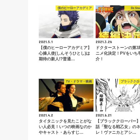
僕のヒーローアカデミア
Dr.St
2021.5.1
2021.3.26
【僕のヒーローアカデミア】
ドクターストーンの第3
心操人使(しんそうひとし)は
ニメ化決定！PVをいち
期待の新人!?普通…
介！
TV・ドラマ・映画
ブラッククロ
2021.4.2
2021.6.21
タイタニックを見たことがな
【ブラッククローバー】2
い人必見！いつの映画なのか
話「聖なる戦乙女」の
やキャスト・あらすじ…
レ！ヴァニカとアシ…