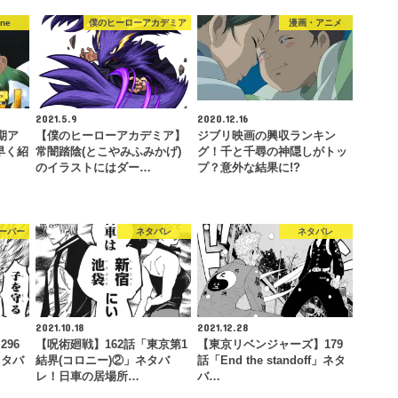
one
僕のヒーローアカデミア
漫画・アニメ
2021.5.9
2020.12.16
期ア
【僕のヒーローアカデミア】
ジブリ映画の興収ランキン
早く紹
常闇踏陰(とこやみふみかげ)
グ！千と千尋の神隠しがトッ
のイラストにはダー…
プ？意外な結果に!?
ーバー
ネタバレ
ネタバレ
2021.10.18
2021.12.28
96
【呪術廻戦】162話「東京第1
【東京リベンジャーズ】179
ネタバ
結界(コロニー)②」ネタバ
話「End the standoff」ネタ
レ！日車の居場所…
バ…