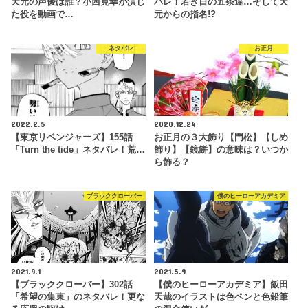
天元の声優は誰？小西克幸が演じ
バレ！若き日の五条達…そして天
た役を動画で…
元からの指名!?
ネタバレ
お正月
2022.2.5
2020.12.24
【東京リベンジャーズ】155話
お正月の３大飾り【門松】【しめ
「Turn the tide」ネタバレ！荒…
飾り】【鏡餅】の意味は？いつか
ら飾る？
ブラッククローバー
僕のヒーローアカデミア
2021.9.1
2021.5.9
【ブラッククローバー】302話
【僕のヒーローアカデミア】飯田
「希望の集束」のネタバレ！更な
天哉のイラストは色ペンと色鉛筆