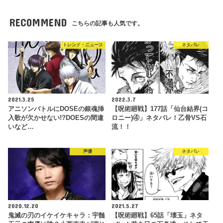
RECOMMEND
こちらの記事も人気です。
トレンド・ニュース
ネタバレ
2021.3.25
2022.3.7
アニソンバトルにDOSEの銀魂挿
【呪術廻戦】177話「仙台結界(コ
入歌が欠かせない!?DOESの間違
ロニー)④」ネタバレ！乙骨VS石
いなど…
流！！
声優
ネタバレ
2020.12.20
2021.5.27
鬼滅の刃のイケイケキャラ：宇髄
【呪術廻戦】65話「壊玉」ネタ