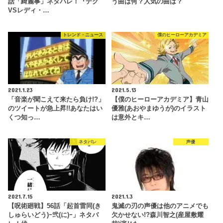
話「綺麗事」ネタバレ！『デク
う曲は何？人気の曲は？
VSレディ・…
トレンド・ニュース
僕のヒーローアカデミア
2021.1.23
2021.5.13
「音楽が聞こえて来たら負け!?」
【僕のヒーローアカデミア】青山
のツイートが急上昇!!あなたはい
優雅(あおやまゆうが)のイラスト
くつ知っ…
は意外とキ…
ネタバレ
声優
2021.7.15
2021.1.3
【呪術廻戦】56話「起首雷同(き
鬼滅の刃の声優は他のアニメでも
しゅらいどう)ｰ弐(に)ｰ」ネタバ
欠かせない!?森川智之(産屋敷耀