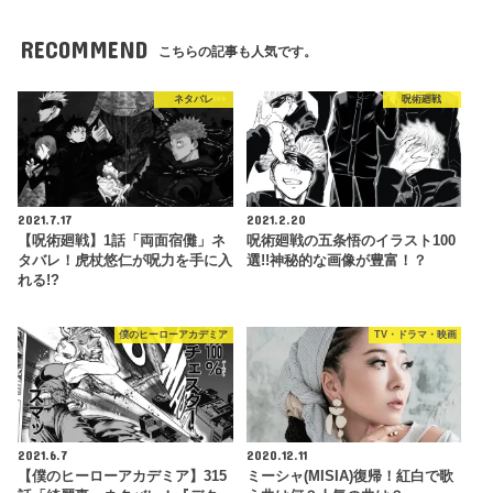
RECOMMEND
こちらの記事も人気です。
ネタバレ
呪術廻戦
2021.7.17
2021.2.20
【呪術廻戦】1話「両面宿儺」ネ
呪術廻戦の五条悟のイラスト100
タバレ！虎杖悠仁が呪力を手に入
選!!神秘的な画像が豊富！？
れる!?
僕のヒーローアカデミア
TV・ドラマ・映画
2021.6.7
2020.12.11
【僕のヒーローアカデミア】315
ミーシャ(MISIA)復帰！紅白で歌