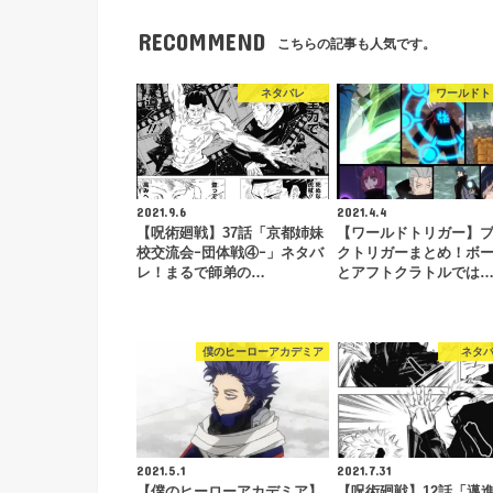
RECOMMEND
こちらの記事も人気です。
ネタバレ
ワールドト
2021.9.6
2021.4.4
【呪術廻戦】37話「京都姉妹
【ワールドトリガー】
校交流会ｰ団体戦④ｰ」ネタバ
クトリガーまとめ！ボ
レ！まるで師弟の…
とアフトクラトルでは
僕のヒーローアカデミア
ネタ
2021.5.1
2021.7.31
【僕のヒーローアカデミア】
【呪術廻戦】12話「邁進