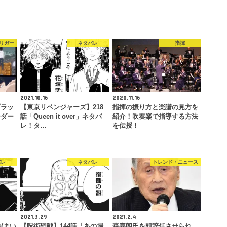
リガー
ネタバレ
指揮
2021.10.16
2020.11.16
ブラッ
【東京リベンジャーズ】218
指揮の振り方と楽譜の見方を
ーダー
話「Queen it over」ネタバ
紹介！吹奏楽で指導する方法
…
レ！タ…
を伝授！
バレ
ネタバレ
トレンド・ニュース
2021.3.29
2021.2.4
(まい
【呪術廻戦】144話「あの場
森喜朗氏を即辞任させられ