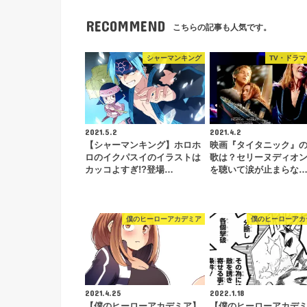
RECOMMEND
こちらの記事も人気です。
シャーマンキング
TV・ドラマ
2021.5.2
2021.4.2
【シャーマンキング】ホロホ
映画『タイタニック』
ロのイクパスイのイラストは
歌は？セリーヌディオ
カッコよすぎ!?登場…
を聴いて涙が止まらな
僕のヒーローアカデミア
僕のヒーローアカ
2021.4.25
2022.1.18
【僕のヒーローアカデミア】
【僕のヒーローアカデ