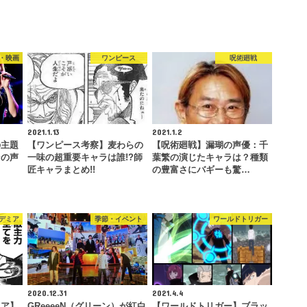
・映画
ワンピース
呪術廻戦
2021.1.13
2021.1.2
の主題
【ワンピース考察】麦わらの
【呪術廻戦】漏瑚の声優：千
ンの声
一味の超重要キャラは誰!?師
葉繁の演じたキャラは？種類
…
匠キャラまとめ!!
の豊富さにバギーも驚…
デミア
季節・イベント
ワールドトリガー
2020.12.31
2021.4.4
ミア】
GReeeeN（グリーン）が紅白
【ワールドトリガー】ブラッ