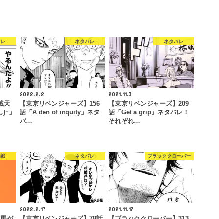
バレ
ネタバレ
ネタバレ
2022.2.2
2021.11.3
戴天
【東京リベンジャーズ】156
【東京リベンジャーズ】209
し)ｰ」
話「A den of inquity」ネタ
話「Get a grip」ネタバレ！
バ…
それぞれ…
廻戦
ネタバレ
ブラッククローバー
2022.2.17
2021.11.17
雄馬が
【東京リベンジャーズ】78話
【ブラッククローバー】313