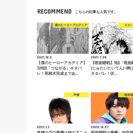
RECOMMEND
こちらの記事も人気です。
僕のヒーローアカデミア
ネタ
2021.10.2
2021.7.28
【僕のヒーローアカデミア】
【呪術廻戦】9話「呪胎
328話「つながる」ネタバ
(じゅたいたいてん)ｰ肆(
レ！死柄木完成まであ…
ネタバレ！伏…
声優
呪術
2021.1.3
2020.12.27
鬼滅の刃の声優は他のアニメ
呪術廻戦の声優：内田