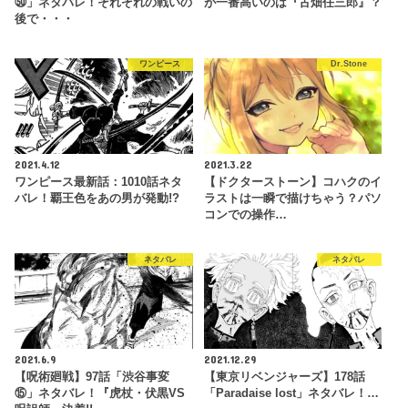
㊿」ネタバレ！それぞれの戦いの
が一番高いのは『古畑任三郎』？
後で・・・
ワンピース
Dr.Stone
2021.4.12
2021.3.22
ワンピース最新話：1010話ネタ
【ドクターストーン】コハクのイ
バレ！覇王色をあの男が発動!?
ラストは一瞬で描けちゃう？パソ
コンでの操作…
ネタバレ
ネタバレ
2021.6.9
2021.12.29
【呪術廻戦】97話「渋谷事変
【東京リベンジャーズ】178話
⑮」ネタバレ！『虎杖・伏黒VS
「Paradaise lost」ネタバレ！…