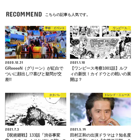
RECOMMEND
こちらの記事も人気です。
季節・イベント
ワンピース
2020.12.31
2021.1.10
GReeeeN（グリーン）が紅白で
【ワンピース考察1001話】ルフ
ついに顔出し!?喜びと疑問が交
ィの新技！カイドウとの戦いの展
差!!
開は？
ネタバレ
トレンド・ニュース
2021.7.3
2021.5.19
【呪術廻戦】133話「渋谷事変
田村正和の出演ドラマは？知名度