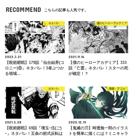
RECOMMEND
こちらの記事も人気です。
ネタバレ
僕のヒーローアカデミア
2022.3.21
2021.11.16
【呪術廻戦】179話「仙台結界(コ
【僕のヒーローアカデミア】333
ロニー)⑥」ネタバレ！3者ぶつか
話「亡霊」ネタバレ！スターの死
る領域…
が確定！？
ネタバレ
漫画・アニメ
2021.5.28
2020.12.19
【呪術廻戦】69話「壊玉ｰ伍(ご)
【鬼滅の刃】時透無一郎のイラス
ｰ」ネタバレ！五条の術式反転は
トを簡単に描くには？ミニキャラ