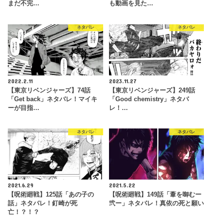
まだ不完…
も動画を見た…
ネタバレ
ネタバレ
2022.2.11
2023.11.27
【東京リベンジャーズ】74話
【東京リベンジャーズ】249話
「Get back」ネタバレ！マイキ
「Good chemistry」ネタバ
ーが目指…
レ！…
ネタバレ
ネタバレ
2021.6.29
2021.5.22
【呪術廻戦】125話「あの子の
【呪術廻戦】149話「葦を啣むー
話」ネタバレ！釘崎が死
弐ー」ネタバレ！真依の死と願い
亡！？！？