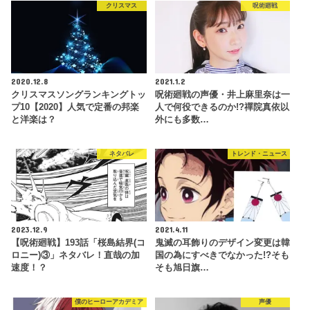
クリスマス
呪術廻戦
2020.12.8
2021.1.2
クリスマスソングランキングトッ
呪術廻戦の声優・井上麻里奈は一
プ10【2020】人気で定番の邦楽
人で何役できるのか!?禪院真依以
と洋楽は？
外にも多数…
ネタバレ
トレンド・ニュース
2023.12.9
2021.4.11
【呪術廻戦】193話「桜島結界(コ
鬼滅の耳飾りのデザイン変更は韓
ロニー)③」ネタバレ！直哉の加
国の為にすべきでなかった!?そも
速度！？
そも旭日旗…
僕のヒーローアカデミア
声優