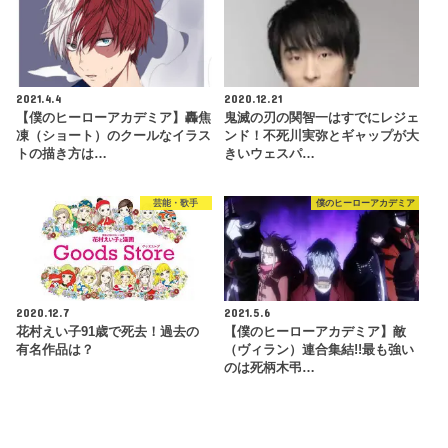
2021.4.4
2020.12.21
【僕のヒーローアカデミア】轟焦
鬼滅の刃の関智一はすでにレジェ
凍（ショート）のクールなイラス
ンド！不死川実弥とギャップが大
トの描き方は…
きいウェスパ…
芸能・歌手
僕のヒーローアカデミア
2020.12.7
2021.5.6
花村えい子91歳で死去！過去の
【僕のヒーローアカデミア】敵
有名作品は？
（ヴィラン）連合集結!!最も強い
のは死柄木弔…