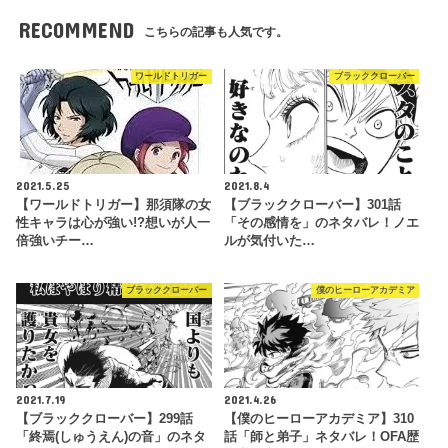
RECOMMEND
こちらの記事も人気です。
ワールドトリガー
ブラッククローバー
2021.5.25
2021.8.4
【ワールドトリガー】那須隊の女
【ブラッククローバー】301話
性キャラは心が強い!?想いが人一
「その感情を」のネタバレ！ノエ
倍強いチー…
ルが気付いた…
ブラッククローバー
僕のヒーローアカデミア
2021.7.19
2021.4.26
【ブラッククローバー】299話
【僕のヒーローアカデミア】310
「終焉(しゅうえん)の音」のネタ
話「師と弟子」ネタバレ！OFA歴