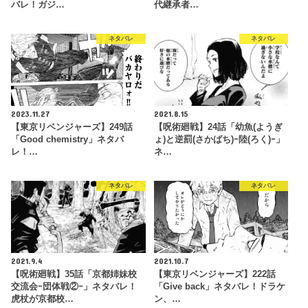
バレ！ガジ…
代継承者…
ネタバレ
ネタバレ
2023.11.27
2021.8.15
【東京リベンジャーズ】249話
【呪術廻戦】24話「幼魚(ようぎ
「Good chemistry」ネタバ
ょ)と逆罰(さかばち)ｰ陸(ろく)ｰ」
レ！…
ネ…
ネタバレ
ネタバレ
2021.9.4
2021.10.7
【呪術廻戦】35話「京都姉妹校
【東京リベンジャーズ】222話
交流会ｰ団体戦②ｰ」ネタバレ！
「Give back」ネタバレ！ドラケ
虎杖が京都校…
ン、…