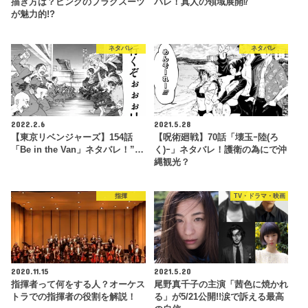
描き方は？ピンクのプラグスーツ
バレ！真人の領域展開⁉
が魅力的!?
ネタバレ
ネタバレ
2022.2.6
2021.5.28
【東京リベンジャーズ】154話
【呪術廻戦】70話「壊玉ｰ陸(ろ
「Be in the Van」ネタバレ！”…
く)ｰ」ネタバレ！護衛の為にで沖
縄観光？
指揮
TV・ドラマ・映画
2020.11.15
2021.5.20
指揮者って何をする人？オーケス
尾野真千子の主演「茜色に焼かれ
トラでの指揮者の役割を解説！
る」が5/21公開!!涙で訴える最高