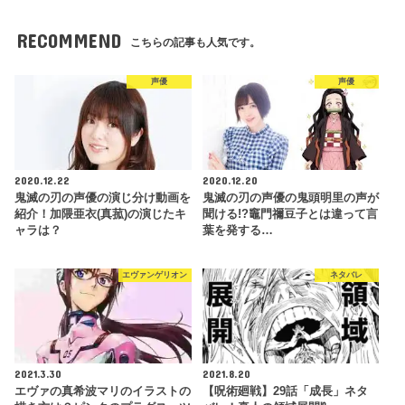
RECOMMEND
こちらの記事も人気です。
声優
声優
2020.12.22
2020.12.20
鬼滅の刃の声優の演じ分け動画を
鬼滅の刃の声優の鬼頭明里の声が
紹介！加隈亜衣(真菰)の演じたキ
聞ける!?竈門禰豆子とは違って言
ャラは？
葉を発する…
エヴァンゲリオン
ネタバレ
2021.3.30
2021.8.20
エヴァの真希波マリのイラストの
【呪術廻戦】29話「成長」ネタ