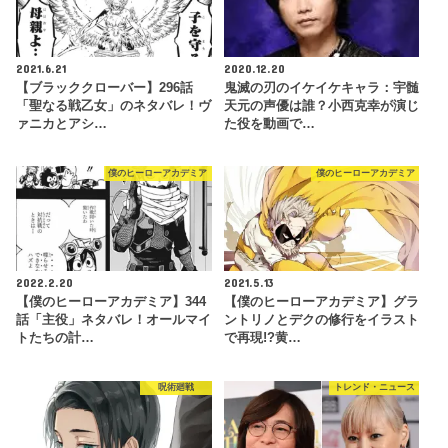
2021.6.21
2020.12.20
【ブラッククローバー】296話
鬼滅の刃のイケイケキャラ：宇髄
「聖なる戦乙女」のネタバレ！ヴ
天元の声優は誰？小西克幸が演じ
ァニカとアシ…
た役を動画で…
僕のヒーローアカデミア
僕のヒーローアカデミア
2022.2.20
2021.5.13
【僕のヒーローアカデミア】344
【僕のヒーローアカデミア】グラ
話「主役」ネタバレ！オールマイ
ントリノとデクの修行をイラスト
トたちの計…
で再現!?黄…
呪術廻戦
トレンド・ニュース