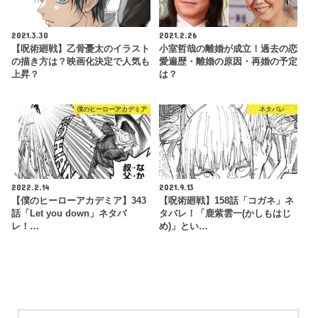
2021.3.30
2021.2.26
【呪術廻戦】乙骨憂太のイラスト
小室哲哉の離婚が成立！過去の恋
の描き方は？映画化決定で人気も
愛遍歴・離婚の原因・再婚の予定
上昇？
は？
僕のヒーローアカデミア
ネタバレ
2022.2.14
2021.9.13
【僕のヒーローアカデミア】343
【呪術廻戦】158話「コガネ」ネ
話「Let you down」ネタバ
タバレ！「鹿紫雲一(かしもはじ
レ！…
め)」とい…