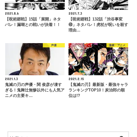
2021.8.6
2021.7.3
【呪術廻戦】15話「展開」ネタ
【呪術廻戦】132話「渋谷事変
バレ！漏瑚との戦いが決着！！
㊾」ネタバレ！虎杖が呪いを殺す
理由…
声優
漫画・アニメ
2021.1.3
2021.2.15
鬼滅の刃の声優・関 俊彦が凄す
【鬼滅の刃】最新版・最強キャラ
ぎる！鬼舞辻無惨以外にも人気ア
ランキングTOP10！炭治郎の順
ニメの主要キ…
位は!?