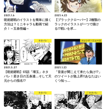
2021.1.6
2021.4.23
呪術廻戦のイラストを簡単に描く
【ブラッククローバー】2種類の
方法は？ミニキャラも動画で紹
ラックのイラストが一つで描け
介！～五条悟編～
る!?戦いを求…
ネタバレ
トレンド・ニュース
2021.5.27
2021.1.23
【呪術廻戦】65話「壊玉」ネタ
「音楽が聞こえて来たら負け!?」
バレ！若き日の五条達…そして天
のツイートが急上昇!!あなたはい
元からの指名!?
くつ知っ…
ネタバレ
ネタバレ