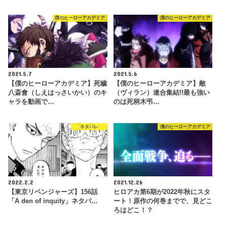
僕のヒーローアカデミア
僕のヒーローアカデミア
2021.5.7
2021.5.6
【僕のヒーローアカデミア】死穢
【僕のヒーローアカデミア】敵
八斎會（しえはっさいかい）のキ
（ヴィラン）連合集結!!最も強い
ャラを動画で…
のは死柄木弔…
ネタバレ
僕のヒーローアカデミア
2022.2.2
2021.12.26
【東京リベンジャーズ】156話
ヒロアカ第6期が2022年秋にスタ
「A den of inquity」ネタバ…
ート！原作の何巻までで、見どこ
ろはどこ！？