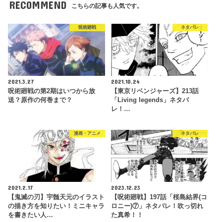
RECOMMEND
こちらの記事も人気です。
呪術廻戦
ネタバレ
2021.3.27
2021.10.24
呪術廻戦の第2期はいつから放
【東京リベンジャーズ】213話
送？原作の何巻まで？
「Living legends」ネタバ
レ！…
漫画・アニメ
ネタバレ
2021.2.17
2023.12.23
【鬼滅の刃】宇髄天元のイラスト
【呪術廻戦】197話「桜島結界(コ
の描き方を知りたい！ミニキャラ
ロニー)⑦」ネタバレ！吹っ切れ
を書きたい人…
た真希！！