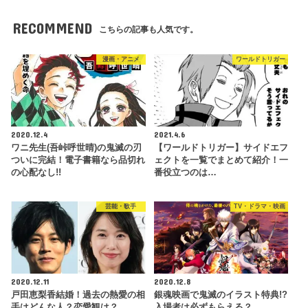
RECOMMEND
こちらの記事も人気です。
漫画・アニメ
ワールドトリガー
2020.12.4
2021.4.6
ワニ先生(吾峠呼世晴)の鬼滅の刃
【ワールドトリガー】サイドエフ
ついに完結！電子書籍なら品切れ
ェクトを一覧でまとめて紹介！一
の心配なし!!
番役立つのは…
芸能・歌手
TV・ドラマ・映画
2020.12.11
2020.12.8
戸田恵梨香結婚！過去の熱愛の相
銀魂映画で鬼滅のイラスト特典!?
手はどんな人？恋愛観は？
入場者は必ずもらえる？