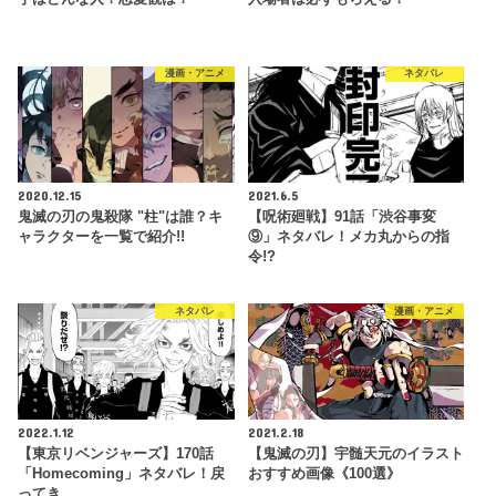
漫画・アニメ
ネタバレ
2020.12.15
2021.6.5
鬼滅の刃の鬼殺隊 "柱"は誰？キ
【呪術廻戦】91話「渋谷事変
ャラクターを一覧で紹介!!
⑨」ネタバレ！メカ丸からの指
令!?
ネタバレ
漫画・アニメ
2022.1.12
2021.2.18
【東京リベンジャーズ】170話
【鬼滅の刃】宇髄天元のイラスト
「Homecoming」ネタバレ！戻
おすすめ画像《100選》
ってき…