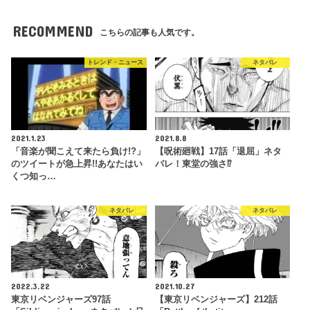
RECOMMEND
こちらの記事も人気です。
トレンド・ニュース
ネタバレ
2021.1.23
2021.8.8
「音楽が聞こえて来たら負け!?」
【呪術廻戦】17話「退屈」ネタ
のツイートが急上昇!!あなたはい
バレ！東堂の強さ⁉
くつ知っ…
ネタバレ
ネタバレ
2022.3.22
2021.10.27
東京リベンジャーズ97話
【東京リベンジャーズ】212話