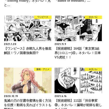
「Sibling rivalry」ネタバレ！兄
「Battle of thetitans」…
と…
ワンピース
ネタバレ
2021.1.20
2021.11.9
【ワンピース】赤鞘九人男を徹底
【呪術廻戦】164話「東京第1結
解説！ワノ国最強集団!?
界(コロニー)④」ネタバレ！日車
VS虎杖！！
漫画・アニメ
ネタバレ
2020.12.19
2021.6.16
鬼滅の刃の甘露寺蜜璃を描く方法
【呪術廻戦】111話「渋谷事変
を伝授！動画を見ればイラストも
㉙」ネタバレ！漏瑚が術師を殺し