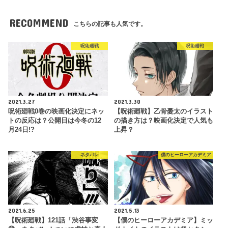
RECOMMEND
こちらの記事も人気です。
呪術廻戦
呪術廻戦
2021.3.27
2021.3.30
呪術廻戦0巻の映画化決定にネッ
【呪術廻戦】乙骨憂太のイラスト
トの反応は？公開日は今冬の12
の描き方は？映画化決定で人気も
月24日!?
上昇？
ネタバレ
僕のヒーローアカデミア
2021.6.25
2021.5.13
【呪術廻戦】121話「渋谷事変
【僕のヒーローアカデミア】ミッ