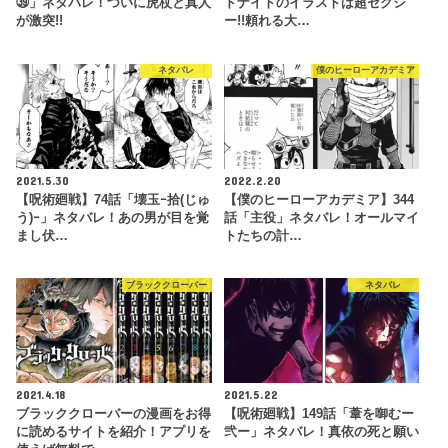
㊴」ネタバレ！ついに虎杖と真人
ドナイトのイラストは超セクシ
が激突!!
ー!!頼れる大…
ネタバレ
僕のヒーローアカデミア
2021.5.30
2022.2.20
【呪術廻戦】74話「壊玉ｰ拾(じゅ
【僕のヒーローアカデミア】344
う)ｰ」ネタバレ！あの男が目を覚
話「主役」ネタバレ！オールマイ
まし伏…
トたちの計…
ブラッククローバー
ネタバレ
2021.4.18
2021.5.22
ブラッククローバーの漫画をお得
【呪術廻戦】149話「葦を啣むー
に読めるサイトを紹介！アプリを
弐ー」ネタバレ！真依の死と願い