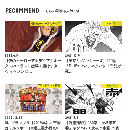
RECOMMEND
こちらの記事も人気です。
僕のヒーローアカデミア
ネタバレ
2021.4.5
2021.10.9
【僕のヒーローアカデミア】ホー
【東京リベンジャーズ】220話
クスのイラストは早く描けすぎ
「Bull’sｰeye」ネタバレ！千咒が
る!イケメンヒ…
死…
TV・ドラマ・映画
ネタバレ
2020.12.20
2021.7.2
M-1グランプリ【2019年】の王者
【呪術廻戦】130話「渋谷事変
はミルクボーイ!!過去最大得点!!
㊼」ネタバレ！虎杖＆東堂VS真