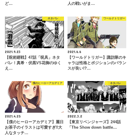
ど…
人の戦いがま…
ネタバレ
ワールドトリガー
2021.9.23
2021.6.6
【呪術廻戦】47話「呪具」ネタ
【ワールドトリガー】諏訪隊のキ
バレ！真希・伏黒VS花御のゆく
ャラは性格とポジションのバラン
え…
スが良い!?…
僕のヒーローアカデミア
ネタバレ
2021.4.25
2022.3.2
【僕のヒーローアカデミア】麗日
【東京リベンジャーズ】244話
お茶子のイラストは可愛すぎ!!大
「The Show down battle…
人なタッチ…