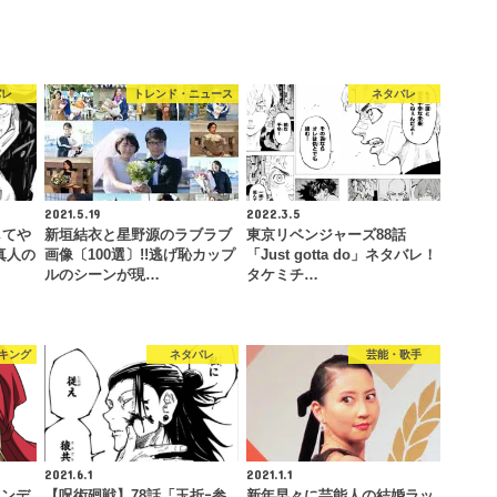
バレ
トレンド・ニュース
ネタバレ
2021.5.19
2022.3.5
してや
新垣結衣と星野源のラブラブ
東京リベンジャーズ88話
真人の
画像〔100選〕!!逃げ恥カップ
「Just gotta do」ネタバレ！
ルのシーンが現…
タケミチ…
キング
ネタバレ
芸能・歌手
2021.6.1
2021.1.1
ツンデ
【呪術廻戦】78話「玉折ｰ参
新年早々に芸能人の結婚ラッ