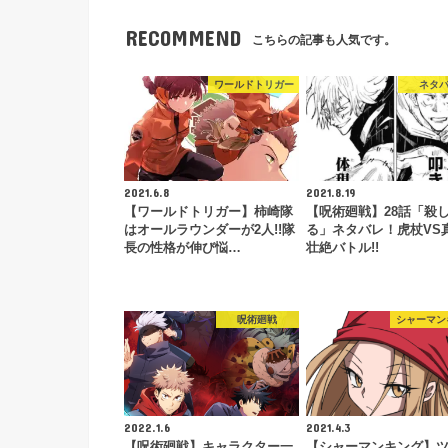
RECOMMEND
こちらの記事も人気です。
ワールドトリガー
ネタ
2021.6.8
2021.8.19
【ワールドトリガー】柿崎隊
【呪術廻戦】28話「殺
はオールラウンダーが2人!!隊
る」ネタバレ！虎杖VS
長の性格が伸び悩…
壮絶バトル!!
呪術廻戦
シャーマン
2022.1.6
2021.4.3
【呪術廻戦】キャラクター一
【シャーマンキング】