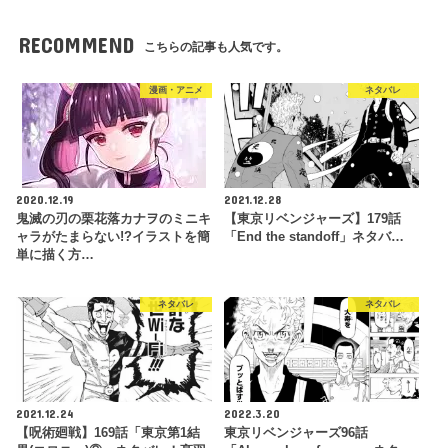
RECOMMEND
こちらの記事も人気です。
漫画・アニメ
ネタバレ
2020.12.19
2021.12.28
鬼滅の刃の栗花落カナヲのミニキ
【東京リベンジャーズ】179話
ャラがたまらない!?イラストを簡
「End the standoff」ネタバ…
単に描く方…
ネタバレ
ネタバレ
2021.12.24
2022.3.20
【呪術廻戦】169話「東京第1結
東京リベンジャーズ96話