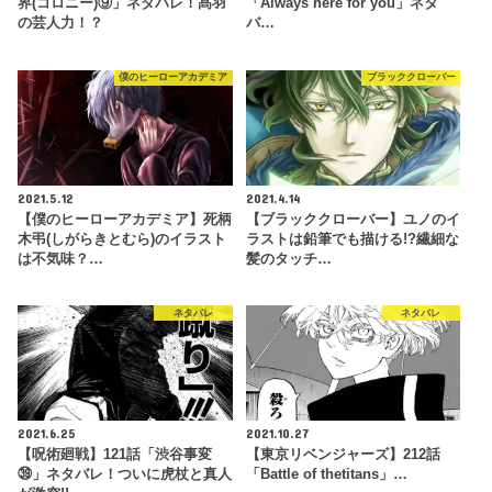
界(コロニー)⑨」ネタバレ！髙羽
「Always here for you」ネタ
の芸人力！？
バ…
僕のヒーローアカデミア
ブラッククローバー
2021.5.12
2021.4.14
【僕のヒーローアカデミア】死柄
【ブラッククローバー】ユノのイ
木弔(しがらきとむら)のイラスト
ラストは鉛筆でも描ける!?繊細な
は不気味？…
髪のタッチ…
ネタバレ
ネタバレ
2021.6.25
2021.10.27
【呪術廻戦】121話「渋谷事変
【東京リベンジャーズ】212話
㊴」ネタバレ！ついに虎杖と真人
「Battle of thetitans」…