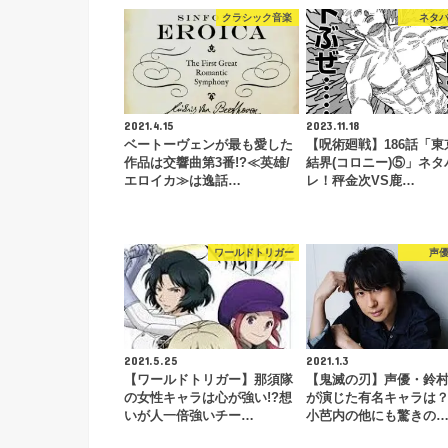
クラシック音楽
ネタ
2021.4.15
2023.11.18
ベートーヴェンが最も愛した
【呪術廻戦】186話「東
作品は交響曲第3番!?≪英雄/
結界(コロニー)⑤」ネタ
エロイカ≫は逸話…
レ！秤金次VS鹿…
ワールドトリガー
声
2021.5.25
2021.1.3
【ワールドトリガー】那須隊
【鬼滅の刃】声優・鈴
の女性キャラは心が強い!?想
が演じた有名キャラは
いが人一倍強いチー…
小芭内の他にも驚きの