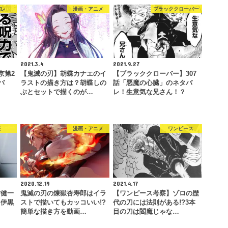
バレ
漫画・アニメ
ブラッククローバー
2021.3.4
2021.9.27
京第2
【鬼滅の刃】胡蝶カナエのイ
【ブラッククローバー】307
バ
ラストの描き方は？胡蝶しの
話「悪魔の心臓」のネタバ
ぶとセットで描くのが…
レ！生意気な兄さん！？
優
漫画・アニメ
ワンピース
2020.12.19
2021.4.17
村健一
鬼滅の刃の煉獄杏寿郎はイラ
【ワンピース考察】ゾロの歴
？伊黒
ストで描いてもカッコいい!?
代の刀には法則がある!?3本
…
簡単な描き方を動画…
目の刀は閻魔じゃな…