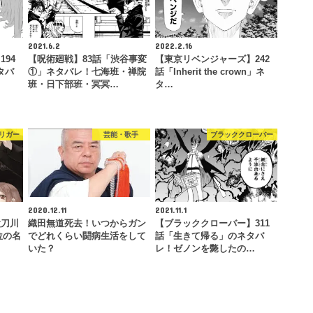
2021.6.2
2022.2.16
94
【呪術廻戦】83話「渋谷事変
【東京リベンジャーズ】242
ネタバ
①」ネタバレ！七海班・禅院
話「Inherit the crown」ネ
班・日下部班・冥冥…
タ…
リガー
芸能・歌手
ブラッククローバー
2020.12.11
2021.11.1
太刀川
織田無道死去！いつからガン
【ブラッククローバー】311
位の名
でどれくらい闘病生活をして
話「生きて帰る」のネタバ
いた？
レ！ゼノンを斃したの…