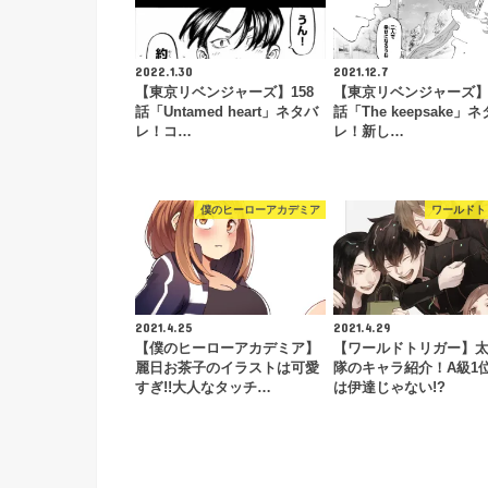
2022.1.30
2021.12.7
【東京リベンジャーズ】158
【東京リベンジャーズ】1
話「Untamed heart」ネタバ
話「The keepsake」
レ！コ…
レ！新し…
僕のヒーローアカデミア
ワールドト
2021.4.25
2021.4.29
【僕のヒーローアカデミア】
【ワールドトリガー】
麗日お茶子のイラストは可愛
隊のキャラ紹介！A級1
すぎ!!大人なタッチ…
は伊達じゃない!?