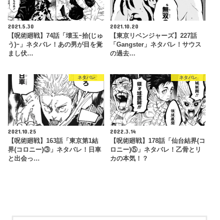
2021.5.30
2021.10.20
【呪術廻戦】74話「壊玉ｰ拾(じゅ
【東京リベンジャーズ】227話
う)ｰ」ネタバレ！あの男が目を覚
「Gangster」ネタバレ！サウス
まし伏…
の過去…
ネタバレ
ネタバレ
2021.10.25
2022.3.14
【呪術廻戦】163話「東京第1結
【呪術廻戦】178話「仙台結界(コ
界(コロニー)③」ネタバレ！日車
ロニー)⑤」ネタバレ！乙骨とリ
と出会っ…
カの本気！？