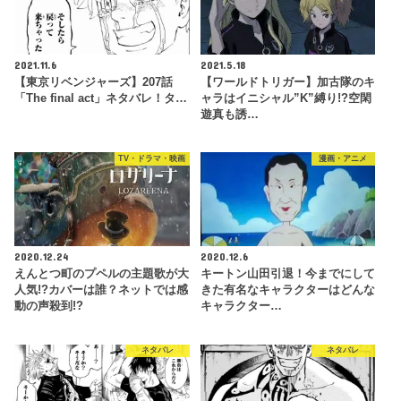
2021.11.6
2021.5.18
【東京リベンジャーズ】207話
【ワールドトリガー】加古隊のキ
「The final act」ネタバレ！タ…
ャラはイニシャル”K”縛り!?空閑
遊真も誘…
TV・ドラマ・映画
漫画・アニメ
2020.12.24
2020.12.6
えんとつ町のプペルの主題歌が大
キートン山田引退！今までにして
人気!?カバーは誰？ネットでは感
きた有名なキャラクターはどんな
動の声殺到!?
キャラクター…
ネタバレ
ネタバレ