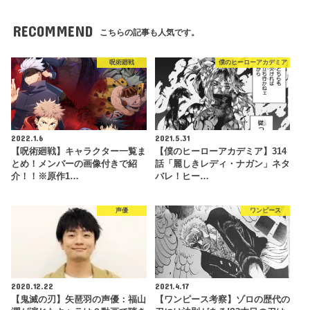
RECOMMEND
こちらの記事も人気です。
呪術廻戦
僕のヒーローアカデミア
2022.1.6
2021.5.31
【呪術廻戦】キャラクター一覧ま
【僕のヒーローアカデミア】314
とめ！メンバーの画像付きで紹
話「麗しきレディ・ナガン」ネタ
介！！※原作1…
バレ！ヒー…
声優
ワンピース
2020.12.22
2021.4.17
【鬼滅の刃】矢琶羽の声優：福山
【ワンピース考察】ゾロの歴代の