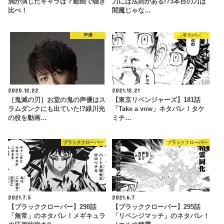
潤が演じたキャラは？動画で聴き
刀には法則がある!?3本目の刀は
比べ！
閻魔じゃな…
声優
ネタバレ
2020.12.22
2021.12.21
［鬼滅の刃］お堂の鬼の声優はス
【東京リベンジャーズ】181話
ラムダンクにも出ていた!?緑川光
「Take a vow」ネタバレ！タケ
の役を動画…
ミチ…
ブラッククローバー
ブラッククローバー
2021.7.5
2021.6.7
【ブラッククローバー】298話
【ブラッククローバー】295話
「無常」のネタバレ！メギキュラ
「リベンジマッチ」のネタバレ！