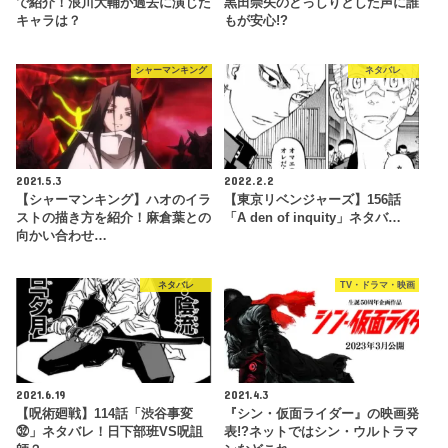
で紹介！浪川大輔が過去に演じた
黒田崇矢のどっしりとした声に誰
キャラは？
もが安心!?
シャーマンキング
ネタバレ
2021.5.3
2022.2.2
【シャーマンキング】ハオのイラ
【東京リベンジャーズ】156話
ストの描き方を紹介！麻倉葉との
「A den of inquity」ネタバ…
向かい合わせ…
ネタバレ
TV・ドラマ・映画
2021.6.19
2021.4.3
【呪術廻戦】114話「渋谷事変
『シン・仮面ライダー』の映画発
㉜」ネタバレ！日下部班VS呪詛
表!?ネットではシン・ウルトラマ