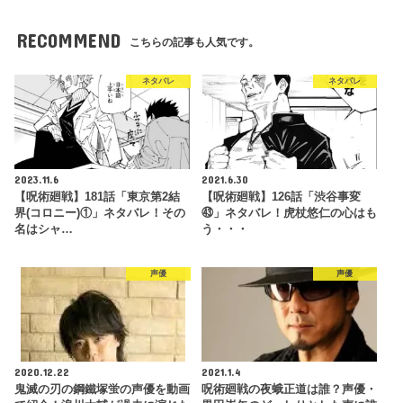
RECOMMEND
こちらの記事も人気です。
ネタバレ
ネタバレ
2023.11.6
2021.6.30
【呪術廻戦】181話「東京第2結
【呪術廻戦】126話「渋谷事変
界(コロニー)①」ネタバレ！その
㊸」ネタバレ！虎杖悠仁の心はも
名はシャ…
う・・・
声優
声優
2020.12.22
2021.1.4
鬼滅の刃の鋼鐵塚蛍の声優を動画
呪術廻戦の夜蛾正道は誰？声優・