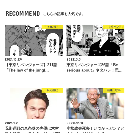
RECOMMEND
こちらの記事も人気です。
ネタバレ
ネタバレ
2021.10.29
2022.3.3
【東京リベンジャーズ】211話
東京リベンジャーズ86話「Be
「The law of the jungl…
serious about」ネタバレ！思…
呪術廻戦
芸能・歌手
2021.1.2
2020.12.11
呪術廻戦の東条葵の声優は木村
小松政夫死去！いつからガン？ど