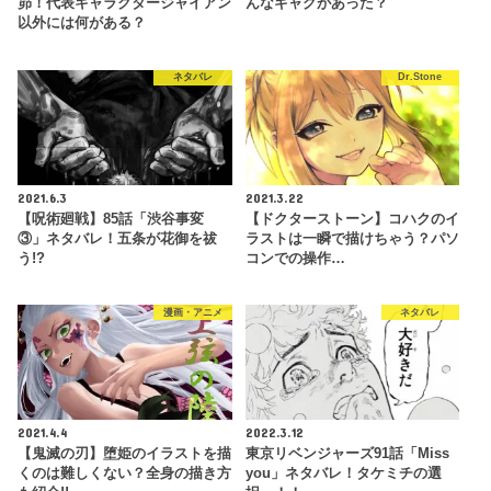
昴！代表キャラクタージャイアン
んなギャグがあった？
以外には何がある？
ネタバレ
Dr.Stone
2021.6.3
2021.3.22
【呪術廻戦】85話「渋谷事変
【ドクターストーン】コハクのイ
③」ネタバレ！五条が花御を祓
ラストは一瞬で描けちゃう？パソ
う!?
コンでの操作…
漫画・アニメ
ネタバレ
2021.4.4
2022.3.12
【鬼滅の刃】堕姫のイラストを描
東京リベンジャーズ91話「Miss
くのは難しくない？全身の描き方
you」ネタバレ！タケミチの選