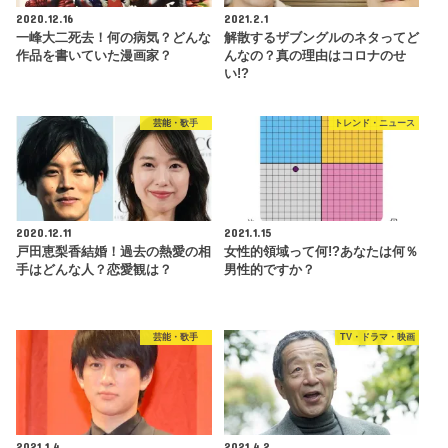
2020.12.16
2021.2.1
一峰大二死去！何の病気？どんな
解散するザブングルのネタってど
作品を書いていた漫画家？
んなの？真の理由はコロナのせ
い!?
芸能・歌手
トレンド・ニュース
2020.12.11
2021.1.15
戸田恵梨香結婚！過去の熱愛の相
女性的領域って何!?あなたは何％
手はどんな人？恋愛観は？
男性的ですか？
芸能・歌手
TV・ドラマ・映画
2021.1.4
2021.4.2