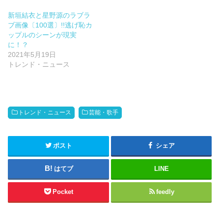
新垣結衣と星野源のラブラ
ブ画像〔100選〕!!逃げ恥カ
ップルのシーンが現実
に！？
2021年5月19日
トレンド・ニュース
トレンド・ニュース
芸能・歌手
ポスト
シェア
はてブ
LINE
Pocket
feedly