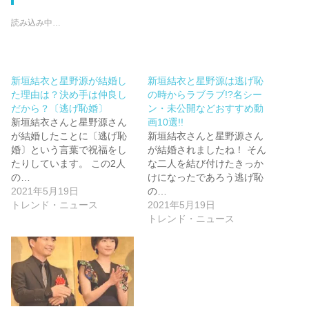
読み込み中…
新垣結衣と星野源が結婚し
新垣結衣と星野源は逃げ恥
た理由は？決め手は仲良し
の時からラブラブ!?名シー
だから？〔逃げ恥婚〕
ン・未公開などおすすめ動
新垣結衣さんと星野源さん
画10選!!
が結婚したことに〔逃げ恥
新垣結衣さんと星野源さん
婚〕という言葉で祝福をし
が結婚されましたね！ そん
たりしています。 この2人
な二人を結び付けたきっか
の…
けになったであろう逃げ恥
2021年5月19日
の…
トレンド・ニュース
2021年5月19日
トレンド・ニュース