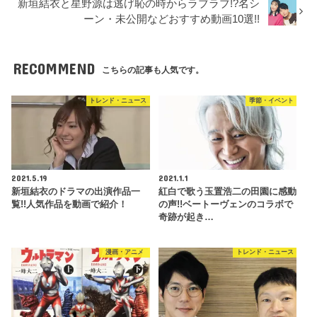
新垣結衣と星野源は逃げ恥の時からラブラブ!?名シ
ーン・未公開などおすすめ動画10選!!
RECOMMEND
こちらの記事も人気です。
トレンド・ニュース
季節・イベント
2021.5.19
2021.1.1
新垣結衣のドラマの出演作品一
紅白で歌う玉置浩二の田園に感動
覧!!人気作品を動画で紹介！
の声!!ベートーヴェンのコラボで
奇跡が起き…
漫画・アニメ
トレンド・ニュース