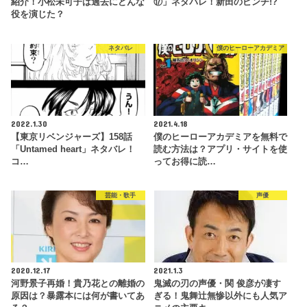
紹介！小松未可子は過去にどんな
⑰」ネタバレ！新田のピンチ!?
役を演じた？
ネタバレ
僕のヒーローアカデミア
2022.1.30
2021.4.18
【東京リベンジャーズ】158話
僕のヒーローアカデミアを無料で
「Untamed heart」ネタバレ！
読む方法は？アプリ・サイトを使
コ…
ってお得に読…
芸能・歌手
声優
2020.12.17
2021.1.3
河野景子再婚！貴乃花との離婚の
鬼滅の刃の声優・関 俊彦が凄す
原因は？暴露本には何が書いてあ
ぎる！鬼舞辻無惨以外にも人気ア