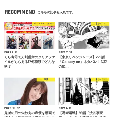
RECOMMEND
こちらの記事も人気です。
トレンド・ニュース
ネタバレ
2021.2.16
2021.11.10
くら寿司で刀剣乱舞のクリアファ
【東京リベンジャーズ】229話
イルがもらえる!?何種類でどんな
「Go easy on」ネタバレ！武臣
柄!?
の知…
声優
ネタバレ
2020.12.22
2021.6.10
鬼滅の刃の朱紗丸の声優を動画で
【呪術廻戦】99話「渋谷事変