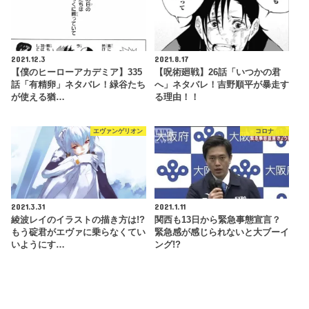
2021.12.3
2021.8.17
【僕のヒーローアカデミア】335
【呪術廻戦】26話「いつかの君
話「有精卵」ネタバレ！緑谷たち
へ」ネタバレ！吉野順平が暴走す
が使える猶…
る理由！！
エヴァンゲリオン
コロナ
2021.3.31
2021.1.11
綾波レイのイラストの描き方は!?
関西も13日から緊急事態宣言？
もう碇君がエヴァに乗らなくてい
緊急感が感じられないと大ブーイ
いようにす…
ング!?