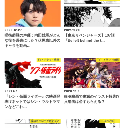
2020.12.27
2021.11.28
呪術廻戦の声優：内田雄馬がどん
【東京リベンジャーズ】197話
な役を過去にした？伏黒恵以外の
「Be left behind the t…
キャラを動画…
TV・ドラマ・映画
TV・ドラマ・映画
2021.4.3
2020.12.8
『シン・仮面ライダー』の映画発
銀魂映画で鬼滅のイラスト特典!?
表!?ネットではシン・ウルトラマ
入場者は必ずもらえる？
ンなどこれ…
僕のヒーローアカデミア
ネタバレ