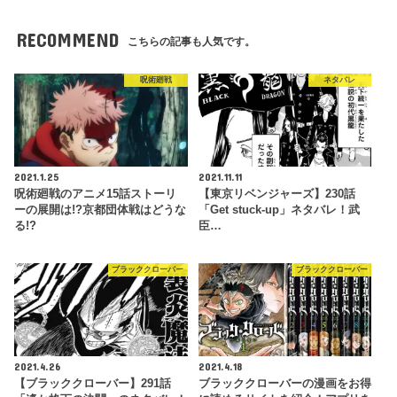
RECOMMEND
こちらの記事も人気です。
呪術廻戦
ネタバレ
2021.1.25
2021.11.11
呪術廻戦のアニメ15話ストーリ
【東京リベンジャーズ】230話
ーの展開は!?京都団体戦はどうな
「Get stuck-up」ネタバレ！武
る!?
臣…
ブラッククローバー
ブラッククローバー
2021.4.26
2021.4.18
【ブラッククローバー】291話
ブラッククローバーの漫画をお得