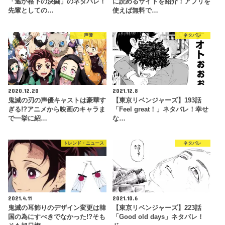
「遙か格下の決闘」のネタバレ！
に読めるサイトを紹介！アプリを
先輩としての…
使えば無料で…
声優
ネタバレ
2020.12.20
2021.12.8
鬼滅の刃の声優キャストは豪華す
【東京リベンジャーズ】193話
ぎる!?アニメから映画のキャラま
「Feel great！」ネタバレ！幸せ
で一挙に紹…
な…
トレンド・ニュース
ネタバレ
2021.4.11
2021.10.6
鬼滅の耳飾りのデザイン変更は韓
【東京リベンジャーズ】223話
国の為にすべきでなかった!?そも
「Good old days」ネタバレ！