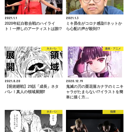
2021.1.1
2021.1.3
2020年紅白歌合戦のハイライ
ミキ昴生がコロナ感染!!ネットか
ト！一押しのアーティストは誰!?
ら心配の声が殺到!?
ネタバレ
漫画・アニメ
2021.8.20
2020.12.19
【呪術廻戦】29話「成長」ネタ
鬼滅の刃の栗花落カナヲのミニキ
バレ！真人の領域展開⁉
ャラがたまらない!?イラストを簡
単に描く方…
ネタバレ
指揮