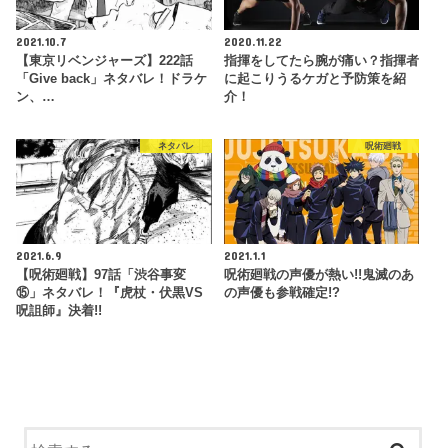
2021.10.7
2020.11.22
【東京リベンジャーズ】222話
指揮をしてたら腕が痛い？指揮者
「Give back」ネタバレ！ドラケ
に起こりうるケガと予防策を紹
ン、…
介！
ネタバレ
呪術廻戦
2021.6.9
2021.1.1
【呪術廻戦】97話「渋谷事変
呪術廻戦の声優が熱い!!鬼滅のあ
⑮」ネタバレ！『虎杖・伏黒VS
の声優も参戦確定!?
呪詛師』決着!!