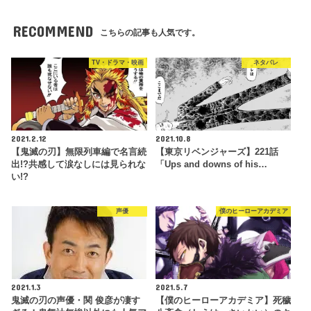
RECOMMEND
こちらの記事も人気です。
TV・ドラマ・映画
ネタバレ
2021.2.12
2021.10.8
【鬼滅の刃】無限列車編で名言続
【東京リベンジャーズ】221話
出!?共感して涙なしには見られな
「Ups and downs of his…
い!?
声優
僕のヒーローアカデミア
2021.1.3
2021.5.7
鬼滅の刃の声優・関 俊彦が凄す
【僕のヒーローアカデミア】死穢