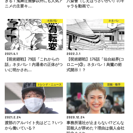
ぎる！鬼舞辻無惨以外にも人気ア
八斎會（しえはっさいかい）のキ
ニメの主要キ…
ャラを動画で…
ネタバレ
ネタバレ
2021.6.1
2022.3.1
【呪術廻戦】79話「これからの
【呪術廻戦】176話「仙台結界(コ
話」ネタバレ！内通者の正体がつ
ロニー)③」ネタバレ！烏鷺の術
いに明かされ…
式開示！？
トレンド・ニュース
芸能・歌手
2021.2.24
2020.12.24
渡部のアルバイト先はどこ？いつ
事務所退社が止まらない!?どんな
から働いている？
芸能人が辞めた？理由は個人会社