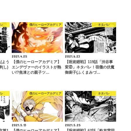
バレ
僕のヒーローアカデミア
ネタバレ
2021.4.25
2021.6.23
(よう
【僕のヒーローアカデミア】
【呪術廻戦】119話「渋谷事
(し)
エンデヴァーのイラストが熱
変㊲」ネタバレ！宿儺の伏魔
い!?焦凍との親子ツ…
御廚子(ふくまみづ…
バレ
僕のヒーローアカデミア
ネタバレ
2021.5.13
2021.5.25
京第1
【僕のヒーローアカデミア】
【呪術廻戦】62話「軌首雷同