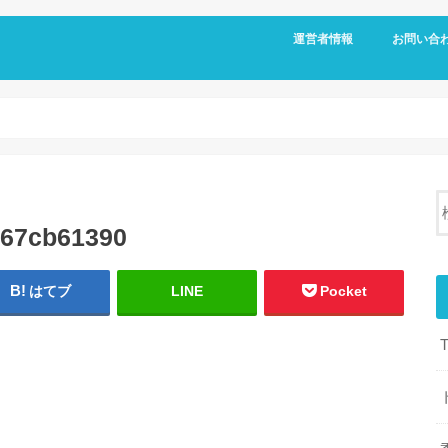
運営者情報
お問い合
c67cb61390
はてブ
LINE
Pocket