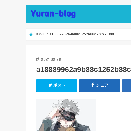
Yuran-blog
HOME
a18889962a9b88c1252b88c67cb61390
2021.02.22
a18889962a9b88c1252b88
ポスト
シェア