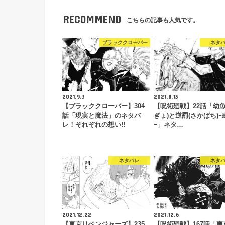
RECOMMEND
こちらの記事も人気です。
ブラッククローバー
ネタ
2021.9.3
2021.8.13
【ブラッククローバー】304
【呪術廻戦】22話「幼魚
話「現実と魔法」のネタバ
ぎょ)と逆罰(さかばち)ｰ肆
レ！それぞれの想い!!
ｰ」ネタ…
ネタバレ
ネタ
2021.12.22
2021.12.6
【東京リベンジャーズ】235
【呪術廻戦】167話「東